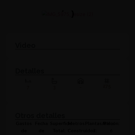
Video
Detalles
275
7
3
-
Otros detalles
Gastos
Fecha
Superficie
Metros
Plantas/Piso:
Balcón
:
de
de
Total:
Construidos:
7
6