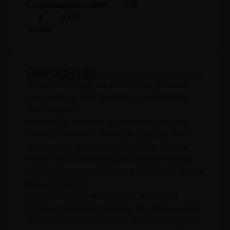
Comunidad:
construcción:
293
275
$
1932
24.000
Descripción
Edificio Parma, con claras influencia Art Déco,
inaugurado en 1932. Su autor es el Arquitecto
Julio Gaggioni.
Hermoso apartamento en excelente ubicación.
Todos los servicios, facultades, bancos, IMM.
Gran servicio de locomoción pública, ciclovía.
Ocupa todo el 7mo piso (es el penúltimo piso).
Tiene 7 dormitorios, 3 baños y 6 balcones. Cuenta
con 2 ascensores.
Pisos de madera, techos altos. Ambientes
grandes y luminosos, soleado. El edificio está en
la esquina, tiene una vista despejada hacia 18 de