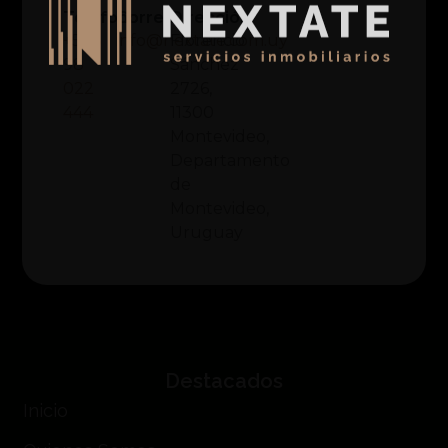
Teléfono
Correo
Dirección
‪+598
info@nextate.com.uy
Florencio
98
Sánchez
022
2726,
444‬
11300
Montevideo,
Departamento
de
Montevideo,
Uruguay
Destacados
Inicio