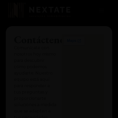
QUIENES SOMOS
Contáctenos
Comunícate con
nosotros hoy mismo
para descubrir
cómo podemos
ayudarte. Nuestro
equipo está aquí
para responder a
tus preguntas y
proporcionarte
soluciones a medida
que se adapten a
tus necesidades.